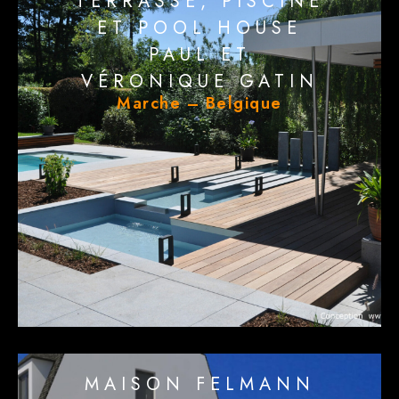
TERRASSE, PISCINE
ET POOL HOUSE
PAUL ET
VÉRONIQUE GATIN
Marche – Belgique
MAISON FELMANN