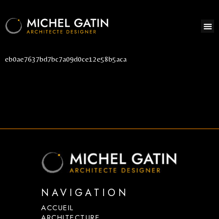
eb0ae7637bd7bc7a09d0ce12e58b5aca
NAVIGATION
ACCUEIL
ARCHITECTURE