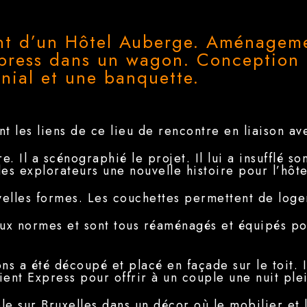
t d’un Hôtel Auberge. Aménagemen
xpress dans un wagon. Conception d
nial et une banquette.
nt les liens de ce lieu de rencontre en liaison av
e. Il a scénographié le projet. Il lui a insufflé s
 explorateurs une nouvelle histoire pour l’hôte
velles formes. Les couchettes permettent de loge
aux normes et sont tous réaménagés et équipés po
ns a été découpé et placé en façade sur le toit. Il
ient Express pour offrir à un couple une nuit ple
 sur Bruxelles dans un décor où le mobilier et l